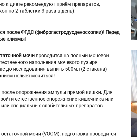
о к диете рекомендуют приём препаратов,
н по 2 таблетки 3 раза в день).
ся после ФГДС (фиброгастродуоденоскопии)! Перед
ые клизмы!
статочной мочи
проводится на полный мочевой
стественного наполнения мочевого пузыря
ас до исследования выпить 500мл (2 стакана)
анием нельзя мочиться!
 после опорожнения ампулы прямой кишки. Для
изойти естественное опорожнение кишечника или
или специальных слабительных препаратов
 остаточной мочи (VООМ), подготовка проводится