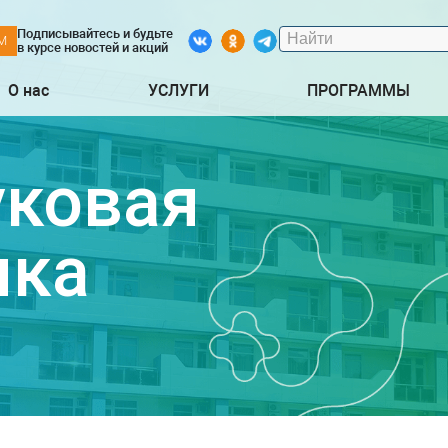
Подписывайтесь и будьте
М
в курсе новостей и акций
О нас
УСЛУГИ
ПРОГРАММЫ
уковая
ика