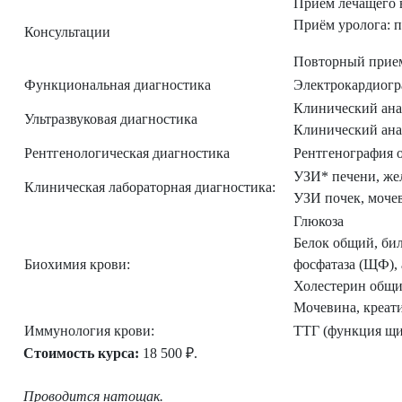
Приём лечащего 
Приём уролога: 
Консультации
Повторный прием 
Функциональная диагностика
Электрокардиогр
Клинический ана
Ультразвуковая диагностика
Клинический ана
Рентгенологическая диагностика
Рентгенография 
УЗИ* печени, же
Клиническая лабораторная диагностика:
УЗИ почек, моче
Глюкоза
Белок общий, би
Биохимия крови:
фосфатаза (ЩФ),
Холестерин общ
Мочевина, креат
Иммунология крови:
ТТГ (функция щ
Стоимость курса:
18 500 ₽.
Проводится натощак.