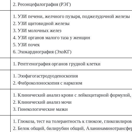
2. Реоэнцефалография (РЭГ)
1. УЗИ печени, желчного пузыря, поджелудочной железы
2. УЗИ щитовидной железы
3. УЗИ молочных желез
4. УЗИ органов малого таза у женщин
5. УЗИ почек
6. Эхокардиография (ЭхоКГ)
1. Рентгенография органов грудной клетки
1. Эзофагогастродуоденоскопия
2. Фиброколоноскопия с наркозом
1. Клинический анализ крови с лейкоцитарной формулой
2. Клинический анализ мочи
3. Гинекологические мазки
1. Глюкоза, тест на толерантность к глюкозе, гликозилир
2. Белок общий, билирубин общий, Аланинаминотрансфер