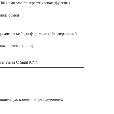
ЩФ), амилаза панкреатическая (функция
овой обмен)
органический фосфор, железо (минеральный
ая система крови)
гепатита C (antiHCV)
нительную плату, по прейскуранту).