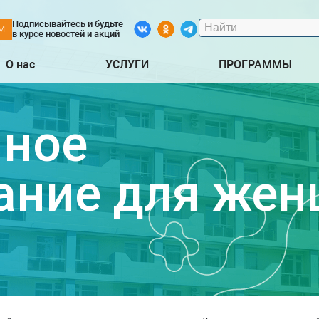
Подписывайтесь и будьте
М
в курсе новостей и акций
О нас
УСЛУГИ
ПРОГРАММЫ
ное
ание для же