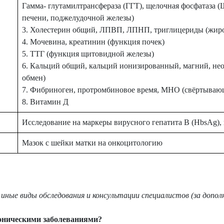
Гамма- глутамилтрансфераза (ГГТ), щелочная фосфатаза (
печени, поджелудочной железы)
3. Холестерин общий, ЛПВП, ЛПНП, триглицериды (жир
4. Мочевина, креатинин (функция почек)
5. ТТГ (функция щитовидной железы)
6. Кальций общий, кальций ионизированный, магний, не
обмен)
7. Фибриноген, протромбиновое время, МНО (свёртывающ
8. Витамин Д
Исследование на маркеры вирусного гепатита В (HbsAg), 
Мазок с шейки матки на онкоцитологию
иные виды обследования и консультации специалистов (за допол
оническими заболеваниями?