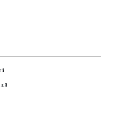
ий
аний