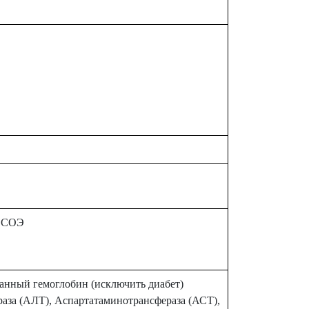
, СОЭ
ованный гемоглобин (исключить диабет)
аза (АЛТ), Аспартатаминотрансфераза (АСТ),