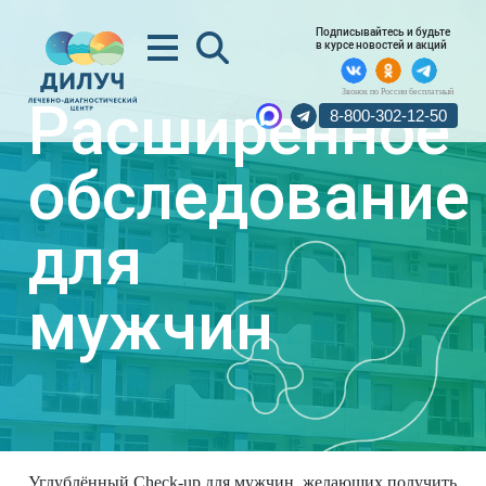
Подписывайтесь и будьте
в курсе новостей и акций
Звонок по России бесплатный
Расширенное
8-800-302-12-50
обследование
для
мужчин
Углублённый Check‑up для мужчин, желающих получить