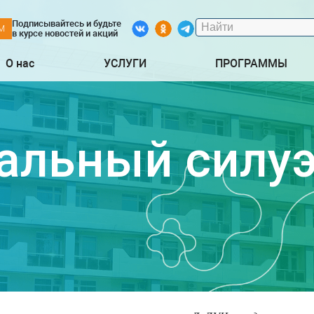
Подписывайтесь и будьте
М
в курсе новостей и акций
О нас
УСЛУГИ
ПРОГРАММЫ
альный силуэ