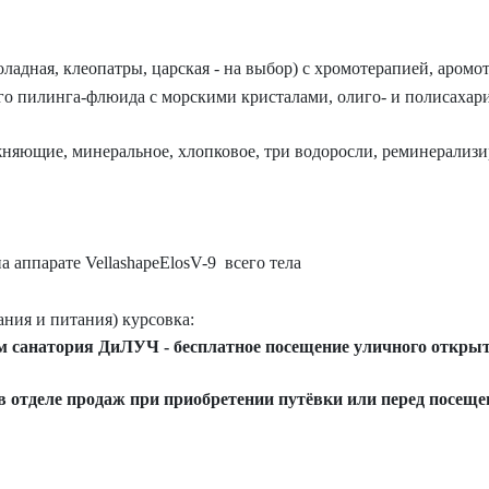
оладная, клеопатры, царская - на выбор) с хромотерапией, аромо
о пилинга-флюида с морскими кристалами, олиго- и полисахар
ажняющие, минеральное, хлопковое, три водоросли, реминерализ
а аппарате VellashapeElosV-9 всего тела
ния и питания) курсовка:
 санатория ДиЛУЧ - бесплатное посещение уличного открыт
 в отделе продаж при приобретении путёвки или перед посе