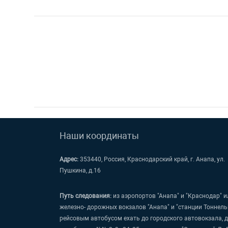
Наши координаты
Адрес:
353440, Россия, Краснодарский край, г. Анапа, ул.
Пушкина, д.16
Путь следования:
из аэропортов "Анапа" и "Краснодар" и
железно- дорожных вокзалов "Анапа" и "станции Тоннель
рейсовым автобусом ехать до городского автовокзала, 