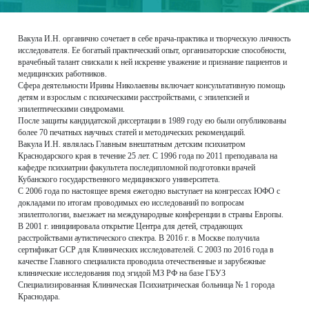
Вакула И.Н. органично сочетает в себе врача-практика и творческую личность
исследователя. Ее богатый практический опыт, организаторские способности,
врачебный талант снискали к ней искренне уважение и признание пациентов и
медицинских работников.
Сфера деятельности Ирины Николаевны включает консультативную помощь
детям и взрослым с психическими расстройствами, с эпилепсией и
эпилептическими синдромами.
После защиты кандидатской диссертации в 1989 году ею были опубликованы
более 70 печатных научных статей и методических рекомендаций.
Вакула И.Н. являлась Главным внештатным детским психиатром
Краснодарского края в течение 25 лет. С 1996 года по 2011 преподавала на
кафедре психиатрии факультета последипломной подготовки врачей
Кубанского государственного медицинского университета.
С 2006 года по настоящее время ежегодно выступает на конгрессах ЮФО с
докладами по итогам проводимых ею исследований по вопросам
эпилептологии, выезжает на международные конференции в страны Европы.
В 2001 г. инициировала открытие Центра для детей, страдающих
расстройствами аутистического спектра. В 2016 г. в Москве получила
сертификат GCP для Клинических исследователей. С 2003 по 2016 года в
качестве Главного специалиста проводила отечественные и зарубежные
клинические исследования под эгидой МЗ РФ на базе ГБУЗ
Специализированная Клиническая Психиатрическая больница № 1 города
Краснодара.