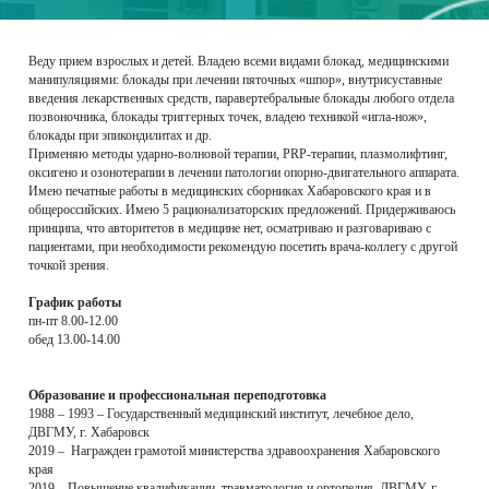
Веду прием взрослых и детей. Владею всеми видами блокад, медицинскими
манипуляциями: блокады при лечении пяточных «шпор», внутрисуставные
введения лекарственных средств, паравертебральные блокады любого отдела
позвоночника, блокады триггерных точек, владею техникой «игла-нож»,
блокады при эпикондилитах и др.
Применяю методы ударно-волновой терапии, PRP-терапии, плазмолифтинг,
оксигено и озонотерапии в лечении патологии опорно-двигательного аппарата.
Имею печатные работы в медицинских сборниках Хабаровского края и в
общероссийских. Имею 5 рационализаторских предложений. Придерживаюсь
принципа, что авторитетов в медицине нет, осматриваю и разговариваю с
пациентами, при необходимости рекомендую посетить врача-коллегу с другой
точкой зрения.
График работы
пн-пт 8.00-12.00
обед 13.00-14.00
Образование и профессиональная переподготовка
1988 – 1993 – Государственный медицинский институт, лечебное дело,
ДВГМУ, г. Хабаровск
2019 – Награжден грамотой министерства здравоохранения Хабаровского
края
2019 – Повышение квалификации, травматология и ортопедия, ДВГМУ, г.