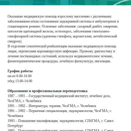
Оказываю медицинскую помощь взрослому населению с различными
заболеваниями и/или состояниями эндокринной системы в амбулаторном и
стационарном режиме. Основные заболевания: сахарный диабет, ожирение,
патология щитовидной железы, остеопороз, заболевания гипоталамо-
гипофизарной системы (аденомы гипофиза, акромегалия, метаболический
синдром).
В отделение соматической реабилитации оказываю медицинскую помощь
лицам, перенесшим коронавирусную инфекцию. Провожу диагностику и
лечение постковидных состояний, используя медикаментозное лечение,
физиотерапевтические процедуры, лечебную физкультуру, ингаляции.
График работы
пн-пт 8.00-16.00
обед 13.00-14.00
Образование и профессиональная переподготовка
1987 – 1991 – Государственный медицинский институт, лечебное дело,
ЧелГМА, г. Челябинск
1991 – 1992 – Интернатура, терапия, ЧелГМА, г. Челябинск
1991 – 1992 – Первичная специализация, эндокринология, ЧелГМА, г.
Челябинск
1993 – Повышение квалификации, эндокринология, СПбГМА, г. Санкт-
Петербург
1995 – Повышение квалификации, эндокринология, СПбГМА, г. Санкт-