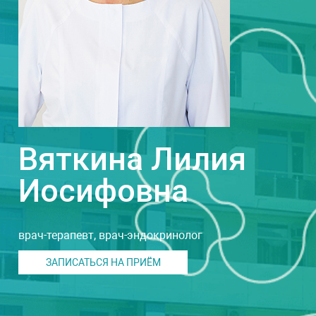
Вяткина Лилия
Иосифовна
врач-терапевт, врач-эндокринолог
ЗАПИСАТЬСЯ НА ПРИЁМ