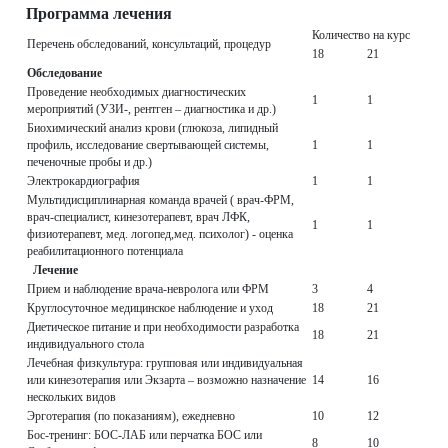
Программа лечения
Количество на курс
Перечень обследований, консультаций, процедур
18
21
Обследование
Проведение необходимых диагностических
1
1
мероприятий (УЗИ-, рентген – диагностика и др.)
Биохимический анализ крови (глюкоза, липидный
профиль, исследование свертывающей системы,
1
1
печеночные пробы и др.)
Электрокардиография
1
1
Мультидисциплинарная команда врачей ( врач-ФРМ,
врач-специалист, кинезотерапевт, врач ЛФК,
1
1
физиотерапевт, мед. логопед,мед. психолог) - оценка
реабилитационного потенциала
Лечение
Прием и наблюдение врача-невролога или ФРМ
3
4
Круглосуточное медицинское наблюдение и уход
18
21
Диетическое питание и при необходимости разработка
18
21
индивидуального стола
Лечебная физкультура: групповая или индивидуальная
или кинезотерапия или Экзарта – возможно назначение
14
16
нескольких видов
Эрготерапия (по показаниям), ежедневно
10
12
Бос-тренинг: БОС-ЛАБ или перчатка БОС или
8
10