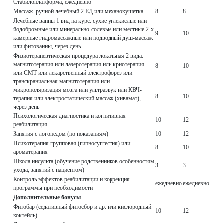
Стабилоплатформа, ежедневно
Массаж ручной лечебный 2 ЕД или механокушетка
8
8
Лечебные ванны 1 вид на курс: сухие углекислые или
йодобромные или минерально-солевые или местные 2-х
9
10
камерные гидромассажные или подводный душ-массаж
или фитованны, через день
Физиотерапевтическая процедура локальная 2 вида:
магнитотерапия или лазеротерапия или криотерапия
8
10
или СМТ или лекарственный электрофорез или
транскраниальная магнитотерапия или
микрополяризация мозга или ультразвук или КВЧ-
8
10
терапия или электростатический массаж (хивамат),
через день
Психологическая диагностика и когнитивная
10
12
реабилитация
Занятия с логопедом (по показаниям)
10
12
Психотерапия групповая (гипносуггестия) или
8
10
ароматерапия
Школа инсульта (обучение родственников особенностям
3
3
ухода, занятий с пациентом)
Контроль эффектов реабилитации и коррекция
ежедневно
ежедневно
программы при необходимости
Дополнительные бонусы
Фитобар (седативный фитосбор и др. или кислородный
10
12
коктейль)