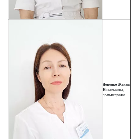
Доценко Жанна
Николаевна
,
врач-невролог