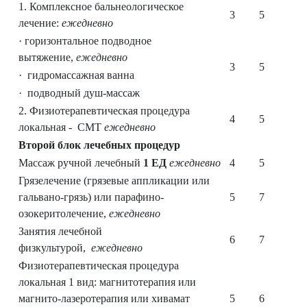
1. Комплексное бальнеологическое
3
5
лечение:
ежедневно
· горизонтальное подводное
вытяжение,
ежедневно
3
5
· гидромассажная ванна
· подводный душ-массаж
2. Физиотерапевтическая процедура
4
5
локальная - СМТ
ежедневно
Второй блок лечебных процедур
Массаж ручной лечебный
1 ЕД
ежедневно
4
5
Грязелечение (грязевые аппликации или
гальвано-грязь) или парафино-
5
7
озокеритолечение,
ежедневно
Занятия лечебной
6
7
физкультурой,
ежедневно
Физиотерапевтическая процедура
локальная 1 вид: магнитотерапия или
магнито-лазеротерапия или хивамат
5
6