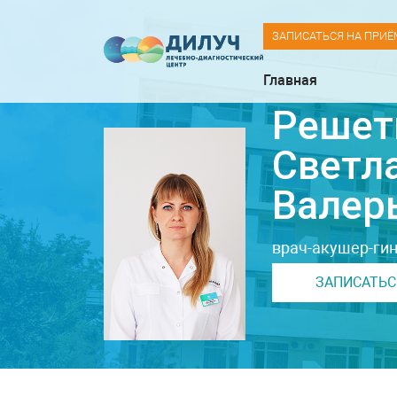
ЗАПИСАТЬСЯ НА ПРИЁ
Главная
Решет
Светл
Валер
врач-акушер-гин
ЗАПИСАТЬС