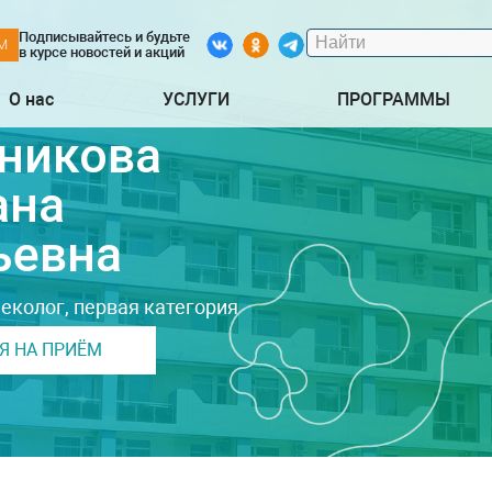
Подписывайтесь и будьте
М
в курсе новостей и акций
О нас
УСЛУГИ
ПРОГРАММЫ
никова
ана
ьевна
еколог, первая категория
Я НА ПРИЁМ