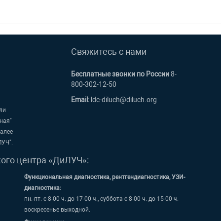
Свяжитесь с нами
Бесплатные звонки по России
8-
800-302-12-50
Email:
ldc-diluch@diluch.org
ли
ная"
далее
ЛУЧ".
кого центра «ДиЛУЧ»:
Функциональная диагностика, рентгендиагностика, УЗИ-
диагностика:
пн.-пт. с 8-00 ч. до 17-00 ч., суббота с 8-00 ч. до 15-00 ч.
воскресенье выходной.