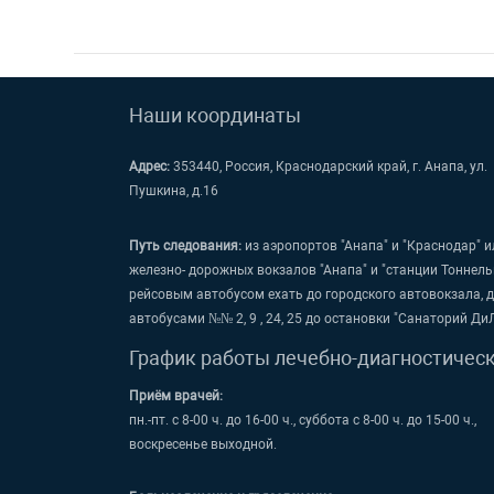
Наши координаты
Адрес:
353440, Россия, Краснодарский край, г. Анапа, ул.
Пушкина, д.16
Путь следования:
из аэропортов "Анапа" и "Краснодар" и
железно- дорожных вокзалов "Анапа" и "станции Тоннель
рейсовым автобусом ехать до городского автовокзала, 
автобусами №№ 2, 9 , 24, 25 до остановки "Санаторий Ди
График работы лечебно-диагностичес
Приём врачей:
пн.-пт. с 8-00 ч. до 16-00 ч., суббота с 8-00 ч. до 15-00 ч.,
воскресенье выходной.