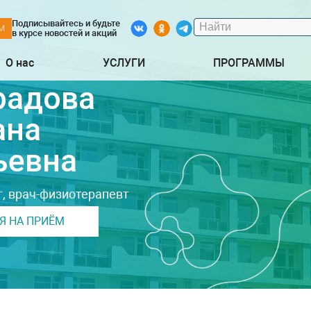
Подписывайтесь и будьте
М
в курсе новостей и акций
О нас
УСЛУГИ
ПРОГРАММЫ
радова
ана
ьевна
, врач-физиотерапевт
Я НА ПРИЁМ