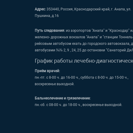
Адрес:
353440, Россия, Краснодарский край, г. Анапа, ул.
Пушкина, д.16
Путь следования:
из аэропортов "Анапа" и "Краснодар" и
железно- дорожных вокзалов "Анапа" и "станции Тоннель
рейсовым автобусом ехать до городского автовокзала, 
автобусами №№ 2, 9 , 24, 25 до остановки "Санаторий Ди
График работы лечебно-диагностичес
Приём врачей:
пн.-пт. с 8-00 ч. до 16-00 ч., суббота с 8-00 ч. до 15-00 ч.,
воскресенье выходной.
Бальнеолечение и грязелечение:
пн.-сб. с 08-00 ч. до 18-00 ч., воскресенье выходной.