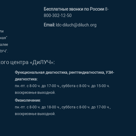
Бесплатные звонки по России
8-
800-302-12-50
Email:
ldc-diluch@diluch.org
ли
ная"
далее
ЛУЧ".
кого центра «ДиЛУЧ»:
Функциональная диагностика, рентгендиагностика, УЗИ-
диагностика:
пн.-пт. с 8-00 ч. до 17-00 ч., суббота с 8-00 ч. до 15-00 ч.
воскресенье выходной.
Физиолечение:
пн.-пт. с 8-00 ч. до 18-00 ч., суббота с 8-00 ч. до 17-00 ч.,
воскресенье выходной.